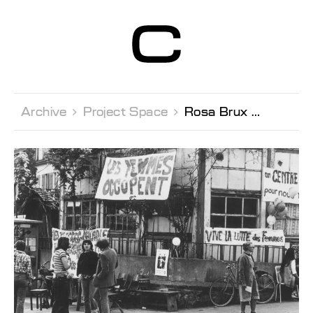
Centre d’Art
Contemporain
Genève
Archive 
Project Space 
Rosa Brux