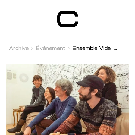
Centre d’Art
Contemporain
Genève
Archive 
Évènement 
Ensemble Vide,