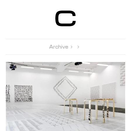
Centre d’Art
Contemporain
Genève
Archive 
